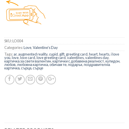
SKU:
LO004
Categories:
Love
,
Valentine's Day
Tags:
ar
,
augmented reality
,
cupid
,
gift
,
greeting card
,
heart
,
hearts
,
i love
you
,
love
,
love card
,
love greeting card
,
valentines
,
valentines day
,
картичка за свети валентин
,
картички с добавена реалност
,
купидон
,
любов
,
любовна картичка
,
обичам те
,
подарък
,
поздравителна
картичка
,
сърца
,
сърце