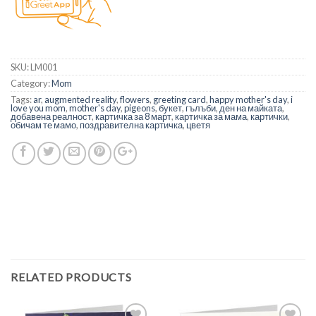
SKU:
LM001
Category:
Mom
Tags:
ar
,
augmented reality
,
flowers
,
greeting card
,
happy mother's day
,
i
love you mom
,
mother's day
,
pigeons
,
букет
,
гълъби
,
ден на майката
,
добавена реалност
,
картичка за 8 март
,
картичка за мама
,
картички
,
обичам те мамо
,
поздравителна картичка
,
цветя
RELATED PRODUCTS