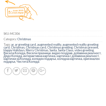
SKU:
MC006
Category:
Christmas
Tags:
ar
,
ar greeting card
,
augmented reality
,
augmented reality greeting
card
,
Christmas
,
Christmas card
,
Christmas greeting
,
Christmas present
,
Happy Holidays
,
Merry Christmas
,
Santa
,
Santa Claus
,
video greeting
,
Весела Коледа
,
Весели празници
,
видео поздрав
,
добавена реалност
,
Дядо Коледа
,
интерактивна картичка
,
картичка с добавена реалност
,
картички за Коледа
,
коледен подарък
,
коледна картичка
,
оригинален
подарък
,
Честита Коледа