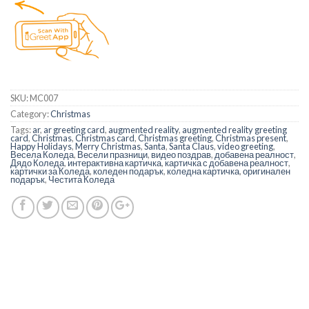
SKU:
MC007
Category:
Christmas
Tags:
ar
,
ar greeting card
,
augmented reality
,
augmented reality greeting
card
,
Christmas
,
Christmas card
,
Christmas greeting
,
Christmas present
,
Happy Holidays
,
Merry Christmas
,
Santa
,
Santa Claus
,
video greeting
,
Весела Коледа
,
Весели празници
,
видео поздрав
,
добавена реалност
,
Дядо Коледа
,
интерактивна картичка
,
картичка с добавена реалност
,
картички за Коледа
,
коледен подарък
,
коледна картичка
,
оригинален
подарък
,
Честита Коледа