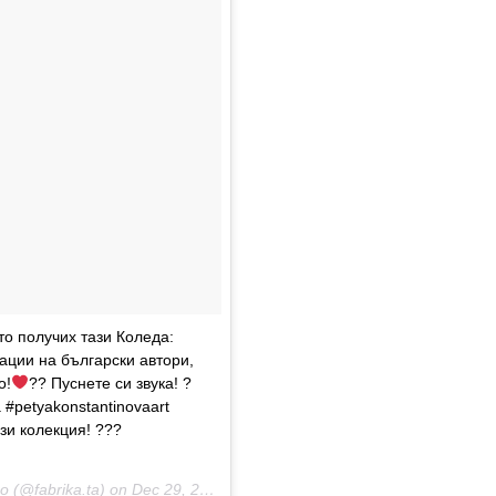
то получих тази Коледа:
рации на български автори,
o!
?? Пуснете си звука! ?
 #petyakonstantinovaart
зи колекция! ???
 (@fabrika.ta) on
Dec 29, 2015 at 10:50am PST