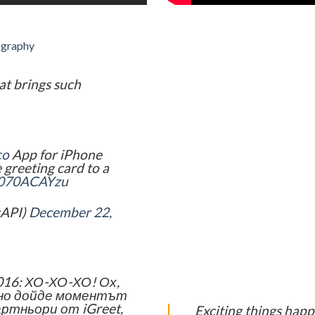
graphy
at brings such
co
App for iPhone
 greeting card to a
/3070ACAYzu
sAPI)
December 22,
016: ХО-ХО-ХО! Ох,
 но дойде моментът
ртньори от iGreet,
Exciting things hap