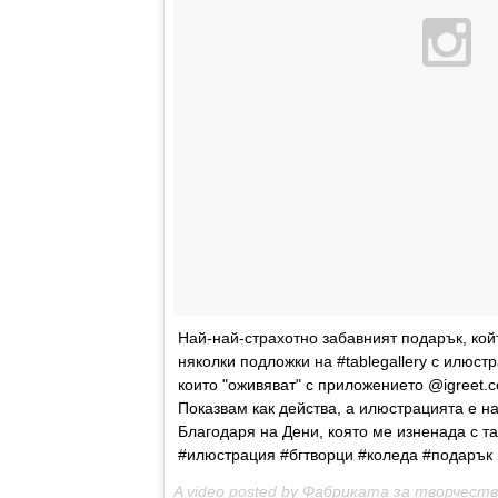
Най-най-страхотно забавният подарък, кой
няколки подложки на #tablegallery с илюст
които "оживяват" с приложението @igreet.c
Показвам как действа, а илюстрацията е на
Благодаря на Дени, която ме изненада с та
#илюстрация #бгтворци #коледа #подарък
A video posted by Фабриката за творчество