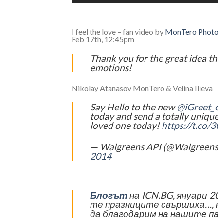
I feel the love – fan video by
MonTero Photo
Feb 17th, 12:45pm
Thank you for the great idea th
emotions!
Nikolay Atanasov MonTero & Velina Ilieva
Say Hello to the new
@iGreet_
today and send a totally unique
loved one today!
https://t.co
— Walgreens API (@Walgreen
2014
Блогът
на ICN.BG, януари 2
те празниците свършиха…,
да благодарим на нашите па