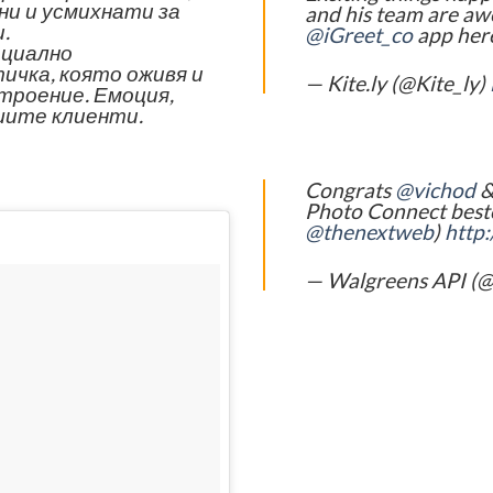
ни и усмихнати за
and his team are a
.
@iGreet_co
app her
пециално
ичка, която оживя и
— Kite.ly (@Kite_ly)
троение. Емоция,
шите клиенти.
Congrats
@vichod
&
Photo Connect besto
@thenextweb
)
http
— Walgreens API (