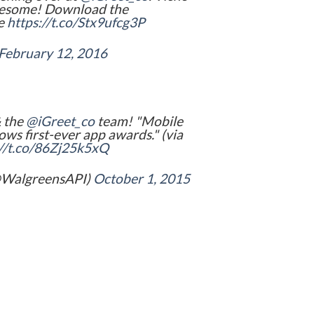
wesome! Download the
e
https://t.co/Stx9ufcg3P
February 12, 2016
 the
@iGreet_co
team! "Mobile
ws first-ever app awards." (via
://t.co/86Zj25k5xQ
@WalgreensAPI)
October 1, 2015