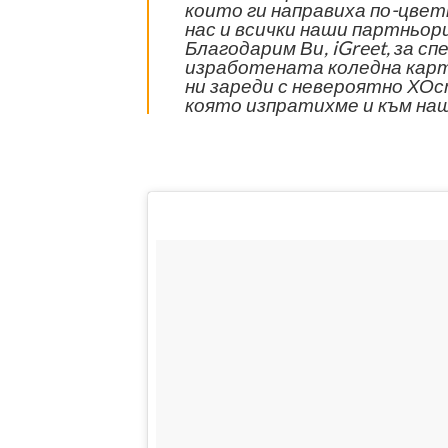
които ги направиха по-цвет
нас и всички наши партньори
Благодарим Ви, iGreet, за с
изработената коледна карт
ни зареди с невероятно ХОс
която изпратихме и към на